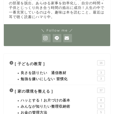
の部屋を脱出。あらゆる家事を効率化し、自分の時間＋
子供とじっくり向き合う時間の捻出に成功！人生の中で
一番充実しているのは今。趣味は本を読むこと。最近は
耳で聴く読書にハマり中。
＼ Follow me ／
16
[ 子どもの教育 ]
良さを語りたい 通信教材
3
勉強を嫌いにしない 習慣化
3
37
[ 家の環境を整える ]
ハッとする！お片づけの基本
8
みんなが知りたい整理収納術
6
お金の管理方法
5