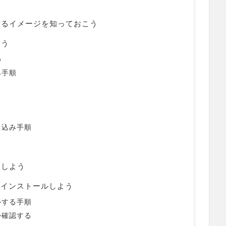
作るイメージを知っておこう
よう
め
み手順
し込み手順
けしよう
ス)をインストールしよう
ルする手順
か確認する