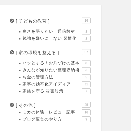
[ 子どもの教育 ]
16
良さを語りたい 通信教材
3
勉強を嫌いにしない 習慣化
3
[ 家の環境を整える ]
37
ハッとする！お片づけの基本
8
みんなが知りたい整理収納術
6
お金の管理方法
5
家事の効率化アイディア
11
家族を守る 災害対策
7
[ その他 ]
25
ミカの体験・レビュー記事
16
ブログ運営のやり方
9